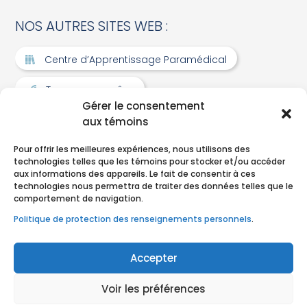
NOS AUTRES SITES WEB :
Centre d’Apprentissage Paramédical
Tous pour un rêve
Gérer le consentement
Section membres
aux témoins
Pour offrir les meilleures expériences, nous utilisons des
technologies telles que les témoins pour stocker et/ou accéder
Chercher dans le site…
aux informations des appareils. Le fait de consentir à ces
technologies nous permettra de traiter des données telles que le
comportement de navigation.
Politique de protection des renseignements personnels
.
Accepter
© CTAQ - Coopérative des techniciens ambulanciers du
Québec
Voir les préférences
Politique de protection des renseignements