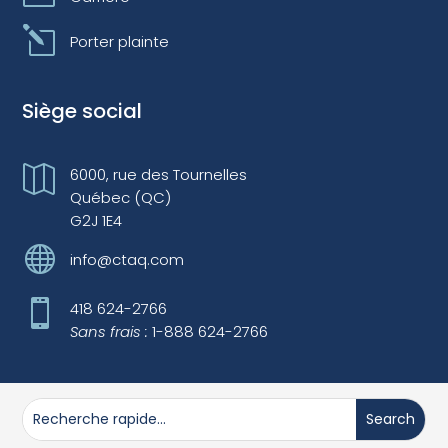
l
Porter plainte
Siège social

6000, rue des Tournelles
Québec (QC)
G2J 1E4

info@ctaq.com

418 624-2766
Sans frais :
1-888 624-2766