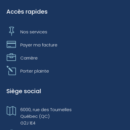
Accès rapides

Nos services

Payer ma facture

Carrière
l
Porter plainte
Siège social

6000, rue des Tournelles
Québec (QC)
G2J 1E4